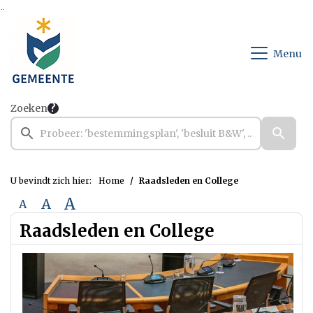
Ga naar de inhoud van deze pagina
Ga naar het zoeken
Ga naar het menu
Menu
Zoeken
U bevindt zich hier:
Home
Raadsleden en College
A
A
A
Raadsleden en College