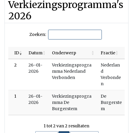
Verkiezingsprogramma's
2026
Zoeken:
ID
Datum
Onderwerp
Fractie
2
26-01-
Verkiezingsprogra
Nederlan
2026
mma Nederland
d
Verbonden
Verbonde
n
1
26-01-
Verkiezingsprogra
De
2026
mma De
Burgerste
Burgerstem
m
1 tot 2 van 2 resultaten